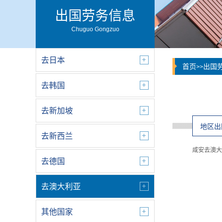
出国劳务信息
Chuguo Gongzuo
去日本
首页
出国
>>
去韩国
去新加坡
地区出
去新西兰
咸安去澳大
去德国
去澳大利亚
其他国家